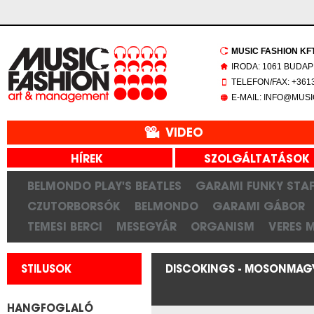
MUSIC FASHION KFT.
IRODA: 1061 BUDAP
TELEFON/FAX: +3613
E-MAIL: INFO@MUS
VIDEO
HÍREK
SZOLGÁLTATÁSOK
BELMONDO PLAY'S BEATLES
GARAMI FUNKY STAF
CZUTORBORSÓK
BELMONDO
GARAMI GÁBOR
TEMESI BERCI
MESEGYÁR
ORGANISM
VERES 
STILUSOK
DISCOKINGS - MOSONMAGY
HANGFOGLALÓ