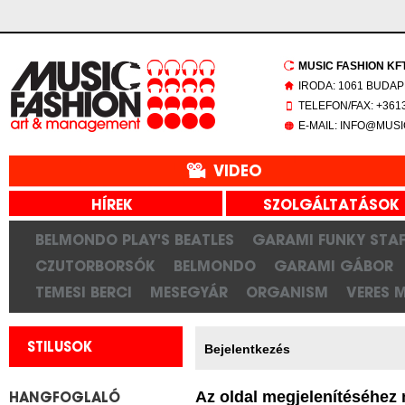
MUSIC FASHION KFT.
IRODA: 1061 BUDAP
TELEFON/FAX: +3613
E-MAIL: INFO@MUS
VIDEO
HÍREK
SZOLGÁLTATÁSOK
BELMONDO PLAY'S BEATLES
GARAMI FUNKY STAF
CZUTORBORSÓK
BELMONDO
GARAMI GÁBOR
TEMESI BERCI
MESEGYÁR
ORGANISM
VERES 
STILUSOK
Bejelentkezés
Az oldal megjelenítéséhez 
HANGFOGLALÓ