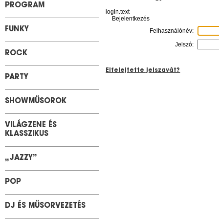
PROGRAM
login.text
Bejelentkezés
FUNKY
Felhasználónév:
Jelszó:
ROCK
Elfelejtette jelszavát?
PARTY
SHOWMŰSOROK
VILÁGZENE ÉS
KLASSZIKUS
„JAZZY”
POP
DJ ÉS MŰSORVEZETÉS