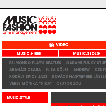
VIDEO
MUSIC.HIREK
MUSIC.SZOLG
BELMONDO PLAY'S BEATLES
GARAMI FUNKY STUF
ABAHÁZI CSABA
ELIZA KÖLES
ANDREW
CZUT
KODÁLY SPICY JAZZ
KOVÁCS NAGYEMBER LÁSZL
VERES MÓNIKA "NIKA"
CZUTOR ZOLI
MUSIC.STYLE