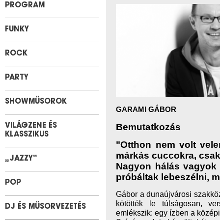
PROGRAM
FUNKY
ROCK
PARTY
SHOWMŰSOROK
GARAMI GÁBOR
Bemutatkozás
VILÁGZENE ÉS
KLASSZIKUS
"Otthon nem volt vel
márkás cuccokra, csak
„JAZZY”
Nagyon hálás vagyok 
próbáltak lebeszélni, 
POP
Gábor a dunaújvárosi szakköz
kötötték le túlságosan, ver
DJ ÉS MŰSORVEZETÉS
emlékszik: egy ízben a középi