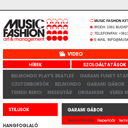
MUSIC FASHION KFT.
IRODA: 1061 BUDAP
TELEFON/FAX: +3613
E-MAIL: INFO@MUS
VIDEO
HÍREK
SZOLGÁLTATÁSOK
BELMONDO PLAY'S BEATLES
GARAMI FUNKY STAF
CZUTORBORSÓK
BELMONDO
GARAMI GÁBOR
TEMESI BERCI
MESEGYÁR
ORGANISM
VERES 
STILUSOK
GARAMI GÁBOR
Bemutatkozás
Repertoár
Tech
HANGFOGLALÓ