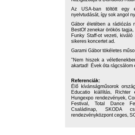
Az USA-ban töltött egy év
nyelvtudását, így sok angol ny
Gábor életében a rádiózás 
BestOf zenekar örökös tagja,
Funky Staff-ot vezeti, kivál
sikeres koncertet ad.
Garami Gábor tökéletes műso
"Nem hiszek a véletlenekben
akartad! Évek óta rágcsálom 
Referenciák:
Élő kívánságműsorok ország
Educatio kiállítás, Richter
Hungexpo rendezvények, Cor
Festival, Total Dance F
Családinap, SKODA csal
rendezvényközpont ceges, SOS