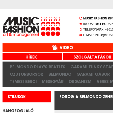
MUSIC FASHION KFT.
IRODA: 1061 BUDAP
TELEFON/FAX: +3613
E-MAIL: INFO@MUS
VIDEO
HÍREK
SZOLGÁLTATÁSOK
BELMONDO PLAY'S BEATLES
GARAMI FUNKY STAF
CZUTORBORSÓK
BELMONDO
GARAMI GÁBOR
TEMESI BERCI
MESEGYÁR
ORGANISM
VERES 
STILUSOK
FOROG A BELMONDO ZENEK
HANGFOGLALÓ