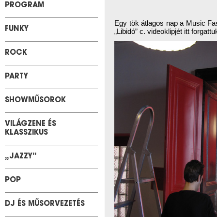
PROGRAM
Egy tök átlagos nap a Music Fa
FUNKY
„Libidó” c. videoklipjét itt forgattu
ROCK
PARTY
SHOWMŰSOROK
VILÁGZENE ÉS
KLASSZIKUS
„JAZZY”
POP
DJ ÉS MŰSORVEZETÉS