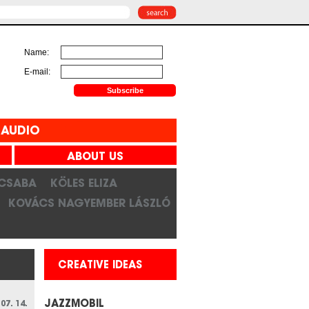
Name:
E-mail:
AUDIO
ABOUT US
 CSABA
KÖLES ELIZA
KOVÁCS NAGYEMBER LÁSZLÓ
CREATIVE IDEAS
JAZZMOBIL
 07. 14.