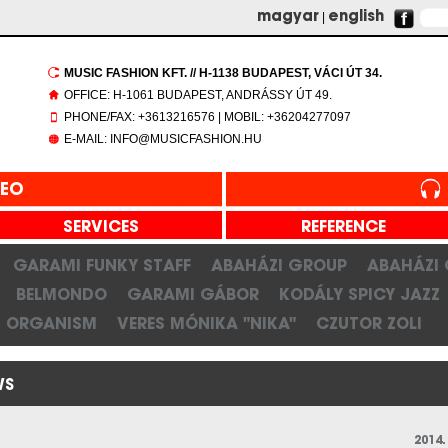
magyar
|
english
MUSIC FASHION KFT. // H-1138 BUDAPEST, VÁCI ÚT 34.
OFFICE: H-1061 BUDAPEST, ANDRÁSSY ÚT 49.
PHONE/FAX: +3613216576 | MOBIL: +36204277097
E-MAIL: INFO@MUSICFASHION.HU
DEO
SERVICES
REFERENCE
GARAMI FUNKY STAFF
ABAHÁZI GROUP
ABAHÁZI
BELMONDO
GARAMI GÁBOR
KODÁLY SPICY JAZZ
ORGANISM
VERES MÓNIKA "NIKA"
CZUTOR ZOLI
WS
2014.