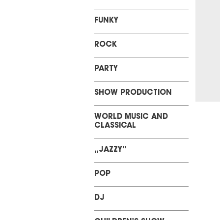
&nbps;
&nbps;
FUNKY
&nbps;
&nbps;
ROCK
&nbps;
&nbps;
&nbps;
PARTY
&nbps;
&nbps;
SHOW PRODUCTION
WORLD MUSIC AND
CLASSICAL
„JAZZY”
POP
DJ