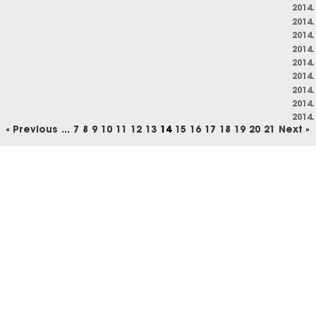
2014.
2014.
2014.
2014.
2014.
2014.
2014.
2014.
2014.
« Previous
...
7
8
9
10
11
12
13
14
15
16
17
18
19
20
21
Next »