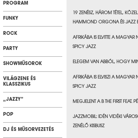
PROGRAM
&nbps;
19 ZENÉSZ, HÁROM TÉTEL, KÖZE
FUNKY
HAMMOND ORGONA ÉS JAZZ 
&nbps;
ROCK
AFRIKÁBA IS ELVITTE A MAGYA
SPICY JAZZ
PARTY
&nbps;
ELEGEM VAN ABBÓL, HOGY MI
SHOWMŰSOROK
&nbps;
AFRIKÁBA IS ELVISZI A MAGYA
VILÁGZENE ÉS
KLASSZIKUS
SPICY JAZZ
&nbps;
„JAZZY”
MEGJELENT A B THE FIRST FEAT. 
&nbps;
POP
JAZZMOBIL: IDÉN VIDÉKI VÁROS
ZENÉLŐ KISBUSZ
DJ ÉS MŰSORVEZETÉS
&nbps;