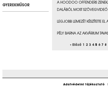
A HOODOO OFFENDERS ZENEKA
GYEREKMŰSOR
DALÁBÓL MOST SZÖVEGVIDEÓ 
&nbps;
LEGJOBB LEMEZÉT KÉSZÍTETTE EL
&nbps;
PÉLY BARNA AZ AKVÁRIUM TAVA
&nbps;
« Előző
1
2
3
4
5
6
7
8
Adatvédelmi tájékoztató