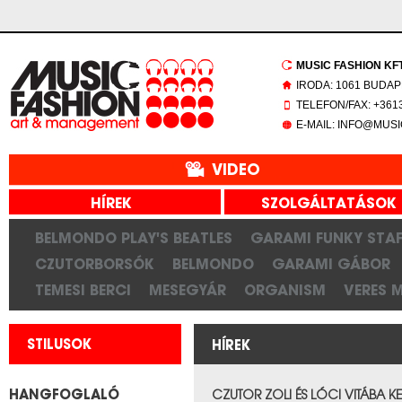
MUSIC FASHION KFT.
IRODA: 1061 BUDAP
TELEFON/FAX: +3613
E-MAIL: INFO@MUS
VIDEO
HÍREK
SZOLGÁLTATÁSOK
BELMONDO PLAY'S BEATLES
GARAMI FUNKY STAF
CZUTORBORSÓK
BELMONDO
GARAMI GÁBOR
TEMESI BERCI
MESEGYÁR
ORGANISM
VERES 
STILUSOK
HÍREK
HANGFOGLALÓ
CZUTOR ZOLI ÉS LÓCI VITÁBA K